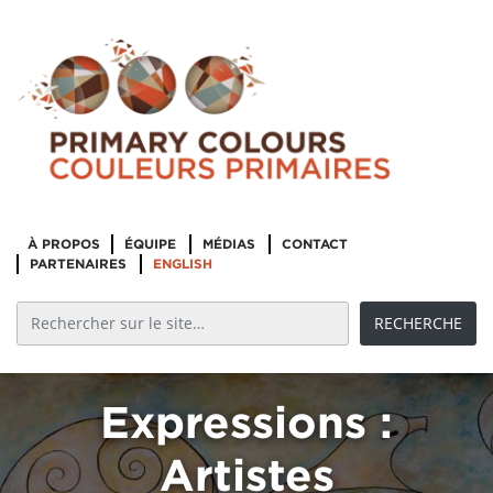
Manifeste pour
À PROPOS
ÉQUIPE
MÉDIAS
CONTACT
l’avancement
PARTENAIRES
ENGLISH
des arts, des
artistes et des
organisations
artistiques