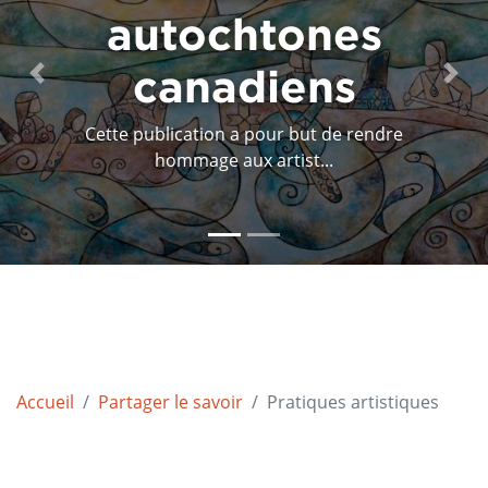
autochtones
au québec
Previous
Next
Tsi Non :We Tewèn :Teron - Là où est
notre maison ...
Accueil
Partager le savoir
Pratiques artistiques