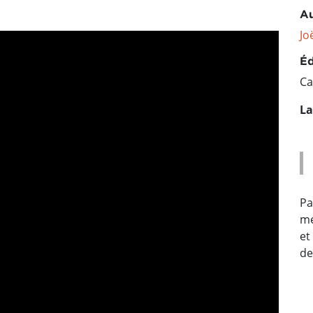
Au
Jo
Éd
Ca
La
Pa
mé
et
de