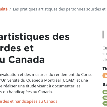
lité
Les pratiques artistiques des personnes sourdes e
artistiques des
rdes et
Ce
su
au Canada
cl
Th
 l’évaluation et des mesures du rendement du Conseil
I
 l’Université du Québec à Montréal (UQAM) et une
Ba
de réaliser une étude visant à documenter les
es ou handicapées au Canada.
in
e
ourdes et handicapées au Canada
a