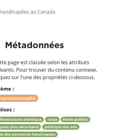
t handicapées au Canada
Métadonnées
tte page est classée selon les attributs
ivants. Pour trouver du contenu connexe,
iquez sur l'une des propriétés ci-dessous.
ème :
ntersectionnalité
lises :
frastructure artistique
corps
fonds publics
space plus sécuritaire
politique des arts
rts des personnes handicapées