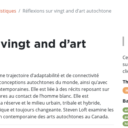
istiques
Réflexions sur vingt and d’art autochtone
 vingt and d’art
Ce
su
cl
ne trajectoire d’adaptabilité et de connectivité
s conceptions autochtones du monde, ainsi qu’avec
Th
temporaines. Elle est liée à des récits reposant sur
H
res au contact de l’homme blanc. Elle est
Ba
réserve et le milieu urbain, tribale et hybride,
que et toujours changeante. Steven Loft examine les
a
tion contemporaine des arts autochtones au Canada.
po
h