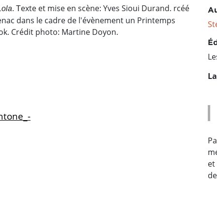
exte et mise en scène: Yves Sioui Durand. rcéé
Lola
. T
Au
tenac dans le cadre de l'évènement un Printemps
St
ok. Crédit photo: Martine Doyon.
Éd
Le
La
htone_-
Pa
mé
et
de