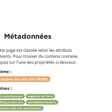
Métadonnées
tte page est classée selon les attributs
ivants. Pour trouver du contenu connexe,
iquez sur l'une des propriétés ci-dessous.
ème :
istoires des arts des PANDC
lises :
rt contemporain
rapports de force
litique des arts
autodétermination
istoires des arts autochtones