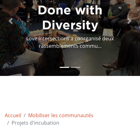
Done with
Diversity
Previous
Next
Love Intersections a coorganisé deux
rassemblements commu...
Accueil
Mobiliser les communautés
Projets d'incubation