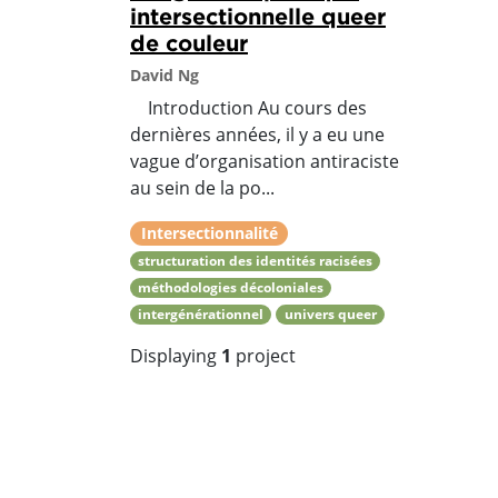
intersectionnelle queer
de couleur
David Ng
Introduction Au cours des
dernières années, il y a eu une
vague d’organisation antiraciste
au sein de la po...
Intersectionnalité
structuration des identités racisées
méthodologies décoloniales
intergénérationnel
univers queer
Displaying
1
project