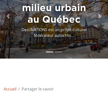
milieu urbain
et de la
documentation
au Québec
Previous
Next
Cette analyse de la connaissance et de la
DestiNATIONS est un projet culturel
fédérateur autochto...
documentation e...
Accueil
Partager le savoir