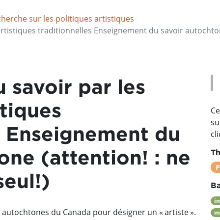
herche sur les politiques artistiques
artistiques traditionnelles Enseignement du savoir autochtone
 savoir par les
stiques
Ce
su
es Enseignement du
cl
one (attention! : ne
Th
P
seul!)
Ba
i
 autochtones du Canada pour désigner un « artiste ».
m