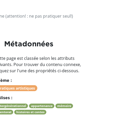
 (attention! : ne pas pratiquer seul!)
Métadonnées
tte page est classée selon les attributs
ivants. Pour trouver du contenu connexe,
iquez sur l'une des propriétés ci-dessous.
ème :
ratiques artistiques
lises :
ntergénérationnel
appartenance
mémoire
entorat
histoires et contes